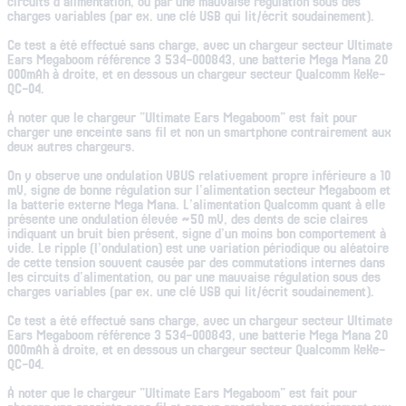
circuits d’alimentation, ou par une mauvaise régulation sous des
charges variables (par ex. une clé USB qui lit/écrit soudainement).
Ce test a été effectué sans charge, avec un chargeur secteur Ultimate
Ears Megaboom référence 3 534-000843, une batterie Mega Mana 20
000mAh à droite, et en dessous un chargeur secteur Qualcomm KeKe-
QC-04.
À noter que le chargeur "Ultimate Ears Megaboom" est fait pour
charger une enceinte sans fil et non un smartphone contrairement aux
deux autres chargeurs.
On y observe une ondulation VBUS relativement propre inférieure a 10
mV, signe de bonne régulation sur l’alimentation secteur Megaboom et
la batterie externe Mega Mana. L’alimentation Qualcomm quant à elle
présente une ondulation élevée ~50 mV, des dents de scie claires
indiquant un bruit bien présent, signe d’un moins bon comportement à
vide. Le ripple (l’ondulation) est une variation périodique ou aléatoire
de cette tension souvent causée par des commutations internes dans
les circuits d’alimentation, ou par une mauvaise régulation sous des
charges variables (par ex. une clé USB qui lit/écrit soudainement).
Ce test a été effectué sans charge, avec un chargeur secteur Ultimate
Ears Megaboom référence 3 534-000843, une batterie Mega Mana 20
000mAh à droite, et en dessous un chargeur secteur Qualcomm KeKe-
QC-04.
À noter que le chargeur "Ultimate Ears Megaboom" est fait pour